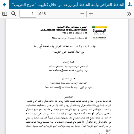
"قواعد النيات والمقاصد عند الحافظ العراقي وابنه الحافظ أبي زرعة من خلال كتابهما "طرح التثريب