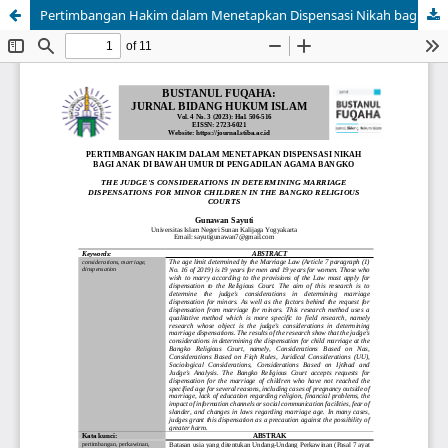
Pertimbangan Hakim dalam Menetapkan Dispensasi Nikah bagi Anak di Bawah Umur di Pengadilan Agama Bangko