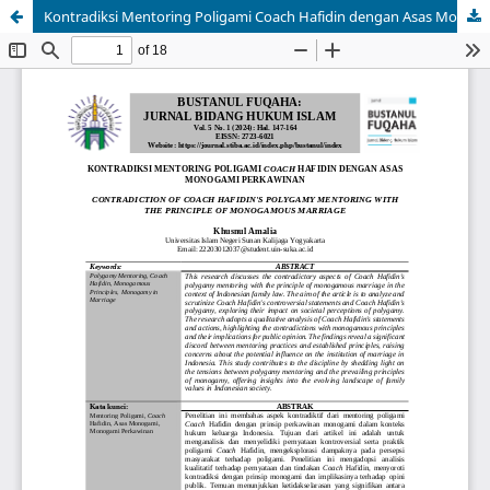
Kontradiksi Mentoring Poligami Coach Hafidin dengan Asas Monogami Perkawinan