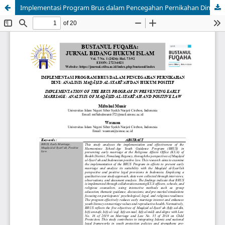
Implementasi Program Brus dalam Pencegahan Pernikahan Dini: Analisis Maqāṣid Al-Syarī’ah dan Hukum Positif