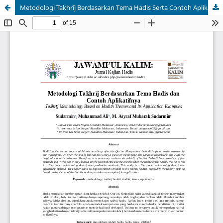
Metodologi Takhrīj Berdasarkan Tema Hadis Serta Contoh Aplikatifnya