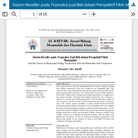
Sistem Reseller pada Transaksi Jual Beli dalam Perspektif Fikih Muamalah