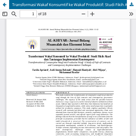
Transformasi Wakaf Konsumtif ke Wakaf Produktif: Studi Fikih Akad dan Tantangan Implementasi Kontemporer