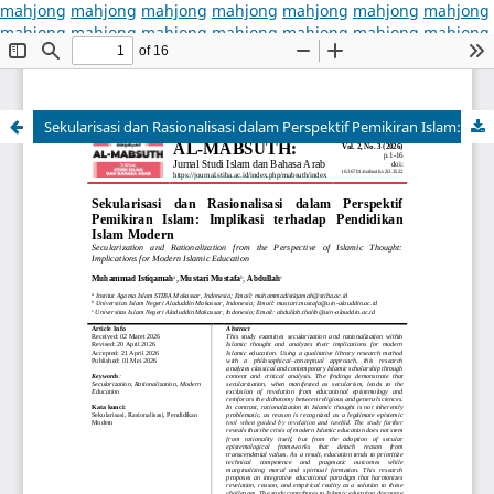
mahjong
mahjong
mahjong
mahjong
mahjong
mahjong
mahjong
mahjong
mahjong
mahjong
mahjong
mahjong
mahjong
mahjong
mahjong
mahjong
mahjong
mahjong
mahjong
mahjong
mahjong
mahjong
mahjong
mahjong
mahjong
mahjong
mahjong
mahjong
mahjong
mahjong
mahjong
mahjong
mahjong
mahjong
mahjong
Sekularisasi dan Rasionalisasi dalam Perspektif Pemikiran Islam: Implikasi terhadap Pendidikan Islam Modern