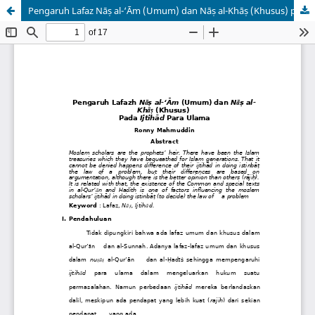
Pengaruh Lafaz Nāṣ al-‘Ᾱm (Umum) dan Nāṣ al-Khāṣ (Khusus) pada Ijtihad Para Ulama