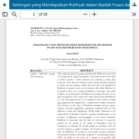
Golongan yang Mendapatkan Rukhṣah dalam Ibadah Puasa dan Konsekuensi Hukumnya