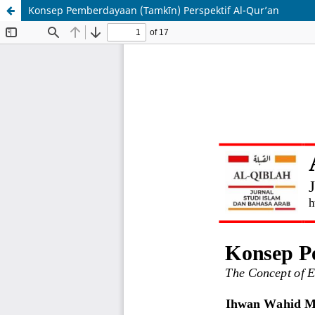
Konsep Pemberdayaan (Tamkīn) Perspektif Al-Qur’an