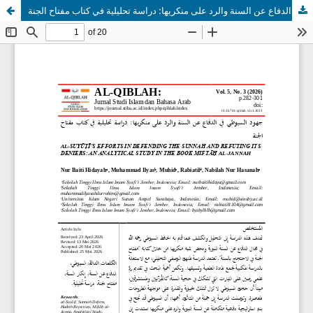
جهود السيوطي في الدفاع عن السنة والرد على منكريها: دراسة تحليلية في كتاب مفتاح الجنة