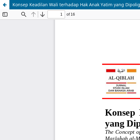
Konsep Keadilan Wali terhadap Hak Anak Yatim yang Dipolig