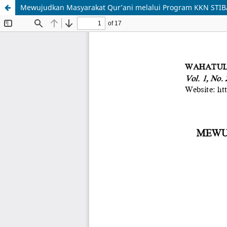
Mewujudkan Masyarakat Qur’ani melalui Program KKN STIB