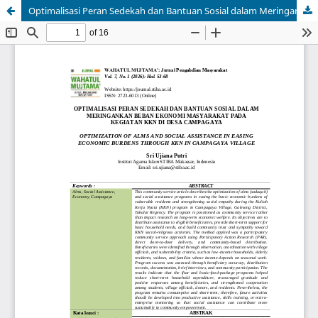
Optimalisasi Peran Sedekah dan Bantuan Sosial dalam Meringankan Beban Ekonomi Masyarakat Pada Kegiatan KKN di Desa Campagaya