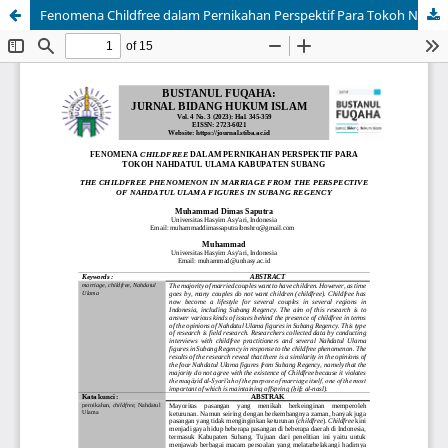
Fenomena Childfree dalam Pernikahan Perspektif Para Tokoh Nahdatul Ulama Kabupaten Subang