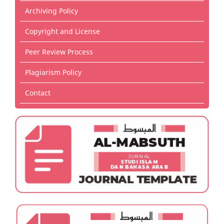
Archiving Policy
Copyright and License
Peer Review Process
Plagiarism Policy
Contact