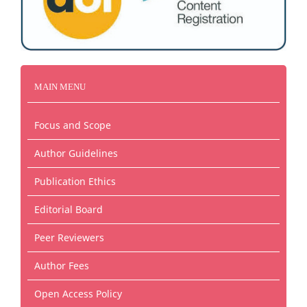
MAIN MENU
Focus and Scope
Author Guidelines
Publication Ethics
Editorial Board
Peer Reviewers
Author Fees
Open Access Policy