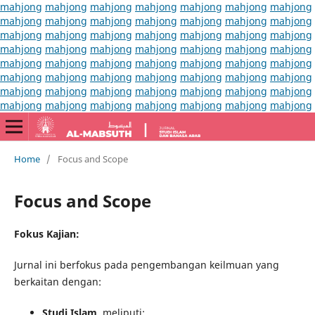
mahjong
mahjong
mahjong
mahjong
mahjong
mahjong
mahjong
mahjong
mahjong
mahjong
mahjong
mahjong
mahjong
mahjong
mahjong
mahjong
mahjong
mahjong
mahjong
mahjong
mahjong
mahjong
mahjong
mahjong
mahjong
mahjong
mahjong
mahjong
mahjong
mahjong
mahjong
mahjong
mahjong
mahjong
mahjong
mahjong
mahjong
mahjong
mahjong
mahjong
mahjong
mahjong
mahjong
mahjong
mahjong
mahjong
mahjong
mahjong
mahjong
mahjong
mahjong
mahjong
mahjong
mahjong
mahjong
mahjong
Home
/
Focus and Scope
Focus and Scope
Fokus Kajian:
Jurnal ini berfokus pada pengembangan keilmuan yang
berkaitan dengan:
Studi Islam
, meliputi: