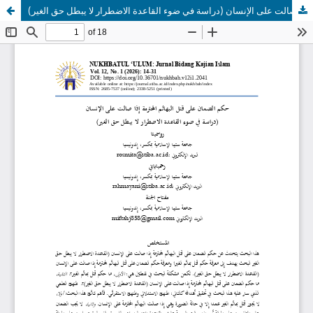
حكم الضمان على قتل البهائم المحترمة إذا صالت على الإنسان (دراسة في ضوء القاعدة الاضطرار لا يبطل حق الغير)