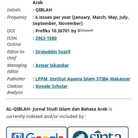
Arab
Initials
: QIBLAH
Frequency
: 6 issues per year (January, March, May, July,
September, November)
DOI
: Prefiks 10.36701 by
ISSN
:
2963-1580
Online
Editor-in-
:
Sirajuddin Syarif
chief
Managing
:
Azwar Iskandar
Editor
Publisher
:
LPPM, Institut Agama Islam STIBA Makassar
Citation
:
Google Scholar
Analysis
AL-QIBLAH: Jurnal Studi Islam dan Bahasa Arab
is
currently indexed and/or included by :