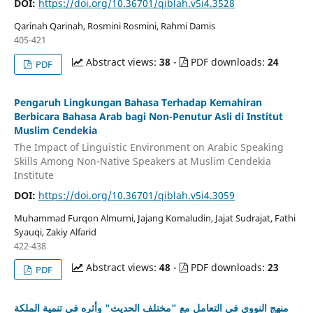
DOI:
https://doi.org/10.36701/qiblah.v5i4.3528
Qarinah Qarinah, Rosmini Rosmini, Rahmi Damis
405-421
Abstract views:
38
-
PDF downloads:
24
PDF
Pengaruh Lingkungan Bahasa Terhadap Kemahiran
Berbicara Bahasa Arab bagi Non-Penutur Asli di Institut
Muslim Cendekia
The Impact of Linguistic Environment on Arabic Speaking
Skills Among Non-Native Speakers at Muslim Cendekia
Institute
DOI:
https://doi.org/10.36701/qiblah.v5i4.3059
Muhammad Furqon Almurni, Jajang Komaludin, Jajat Sudrajat, Fathi
Syauqi, Zakiy Alfarid
422-438
Abstract views:
48
-
PDF downloads:
23
PDF
منهج النووي في التعامل مع "مختلف الحديث" وأثره في تنمية الملكة