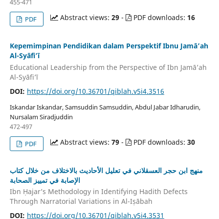
455-471
Abstract views:
29
-
PDF downloads:
16
PDF
Kepemimpinan Pendidikan dalam Perspektif Ibnu Jamā’ah
Al-Syāfi’ī
Educational Leadership from the Perspective of Ibn Jamā’ah
Al-Syāfi’ī
DOI:
https://doi.org/10.36701/qiblah.v5i4.3516
Iskandar Iskandar, Samsuddin Samsuddin, Abdul Jabar Idharudin,
Nursalam Siradjuddin
472-497
Abstract views:
79
-
PDF downloads:
30
PDF
منهج ابن حجر العسقلاني في تعليل الأحاديث بالاختلاف من خلال كتاب
الإصابة في تمييز الصحابة
Ibn Ḥajar’s Methodology in Identifying Hadith Defects
Through Narratorial Variations in Al-Iṣābah
DOI:
https://doi.org/10.36701/qiblah.v5i4.3531