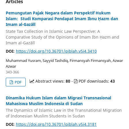
Articles
Pemungutan Pajak Negara dalam Perspektif Hukum
Islam: Studi Komparasi Pendapat Imam Ibnu Ḥazm dan
Imam al-Gazālī
State Tax Collection in Islamic Law Perspective: A
Comparative Study of the Opinions of Imam Ibn Ḥazm and
Imam al-Gazālī
DOI:
https://doi.org/10.36701/qiblah.v5i4.3410
Muhammad Yusram, Sayyid Tashdiq, Firmansyah Firmansyah, Azwar
Azwar
343-366
Abstract views:
80
-
PDF downloads:
43
PDF
Dinamika Hukum Islam dalam Migrasi Transnasional
Mahasiswa Muslim Indonesia di Sudan
The Dynamics of Islamic Law in the Transnational Migration
of Indonesian Muslim Students in Sudan
DOI:
https://doi.org/10.36701/qiblah.v5i4.3181