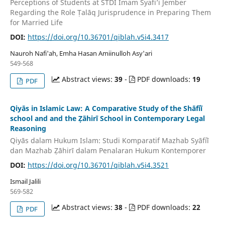
Perceptions of Students at STDI Imam Syafi’i Jember
Regarding the Role Ṭalāq Jurisprudence in Preparing Them
for Married Life
DOI:
https://doi.org/10.36701/qiblah.v5i4.3417
Nauroh Nafi'ah, Emha Hasan Amiinulloh Asy'ari
549-568
Abstract views:
39
-
PDF downloads:
19
PDF
Qiyās in Islamic Law: A Comparative Study of the Shāfiʿī
school and and the Ẓāhirī School in Contemporary Legal
Reasoning
Qiyās dalam Hukum Islam: Studi Komparatif Mazhab Syāfiʿī
dan Mazhab Ẓāhirī dalam Penalaran Hukum Kontemporer
DOI:
https://doi.org/10.36701/qiblah.v5i4.3521
Ismail Jalili
569-582
Abstract views:
38
-
PDF downloads:
22
PDF