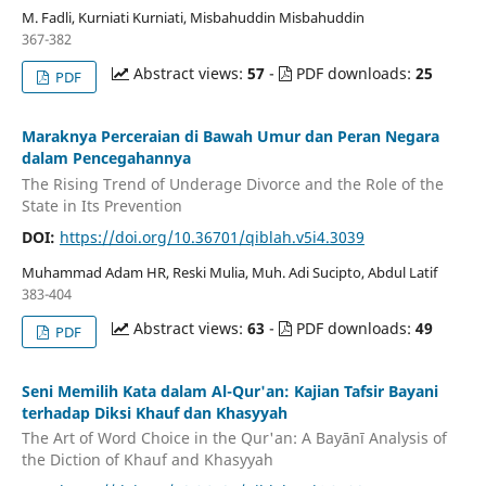
M. Fadli, Kurniati Kurniati, Misbahuddin Misbahuddin
367-382
Abstract views:
57
-
PDF downloads:
25
PDF
Maraknya Perceraian di Bawah Umur dan Peran Negara
dalam Pencegahannya
The Rising Trend of Underage Divorce and the Role of the
State in Its Prevention
DOI:
https://doi.org/10.36701/qiblah.v5i4.3039
Muhammad Adam HR, Reski Mulia, Muh. Adi Sucipto, Abdul Latif
383-404
Abstract views:
63
-
PDF downloads:
49
PDF
Seni Memilih Kata dalam Al-Qur'an: Kajian Tafsir Bayani
terhadap Diksi Khauf dan Khasyyah
The Art of Word Choice in the Qur'an: A Bayānī Analysis of
the Diction of Khauf and Khasyyah