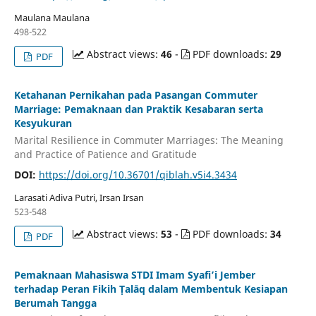
Maulana Maulana
498-522
Abstract views:
46
-
PDF downloads:
29
PDF
Ketahanan Pernikahan pada Pasangan Commuter
Marriage: Pemaknaan dan Praktik Kesabaran serta
Kesyukuran
Marital Resilience in Commuter Marriages: The Meaning
and Practice of Patience and Gratitude
DOI:
https://doi.org/10.36701/qiblah.v5i4.3434
Larasati Adiva Putri, Irsan Irsan
523-548
Abstract views:
53
-
PDF downloads:
34
PDF
Pemaknaan Mahasiswa STDI Imam Syafi’i Jember
terhadap Peran Fikih Ṭalāq dalam Membentuk Kesiapan
Berumah Tangga