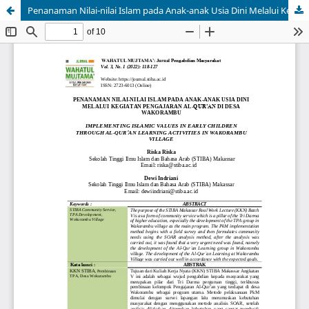
Penanaman Nilai-nilai Islam pada Anak-anak Usia Dini Melalui Kegiatan Pengajaran Al-Qur'an di Desa Wakorambu