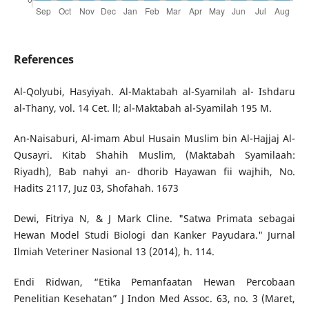
References
Al-Qolyubi, Hasyiyah. Al-Maktabah al-Syamilah al- Ishdaru
al-Thany, vol. 14 Cet. ll; al-Maktabah al-Syamilah 195 M.
An-Naisaburi, Al-imam Abul Husain Muslim bin Al-Hajjaj Al-
Qusayri. Kitab Shahih Muslim, (Maktabah Syamilaah:
Riyadh), Bab nahyi an- dhorib Hayawan fii wajhih, No.
Hadits 2117, Juz 03, Shofahah. 1673
Dewi, Fitriya N, & J Mark Cline. "Satwa Primata sebagai
Hewan Model Studi Biologi dan Kanker Payudara." Jurnal
Ilmiah Veteriner Nasional 13 (2014), h. 114.
Endi Ridwan, “Etika Pemanfaatan Hewan Percobaan
Penelitian Kesehatan” J Indon Med Assoc. 63, no. 3 (Maret,