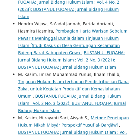
FUQAHA: Jurnal Bidang Hukum Islam : Vol. 4 No. 2
(2023): BUSTANUL FUQAHA: Jurnal Bidang Hukum
Islam
Hendra Wijaya, Sa'adal Jannah, Farida Aprianti,
Hasmira Hasmira,
Pembagian Harta Warisan Sebelum
Pewaris Meninggal Dunia dalam Tinjauan Hukum
Islam (Studi Kasus di Desa Gentungan Kecamatan
Bajeng Barat Kabupaten Gowa
,
BUSTANUL FUQAHA:
Jurnal Bidang Hukum Islam : Vol. 2 No. 3 (2021):
BUSTANUL FUQAHA: Jurnal Bidang Hukum Islam
M. Kasim, Imran Muhammad Yunus, Ilham Thalib,
Tinjauan Hukum Islam terhadap Pendistribusian Dana
Zakat untuk Kegiatan Produktif dan Kemaslahatan
Umum
,
BUSTANUL FUQAHA: Jurnal Bidang Hukum
Islam : Vol. 3 No. 3 (2022): BUSTANUL FUQAHA: Jurnal
Bidang Hukum Islam
M. Kasim, Hijrayanti Sari, Aisyah S.,
Metode Penetapan
Hukum Nikah Misyār Perspektif Yusuf al-Qarḍāwī
,
BUSTANUL FUQAHA: Jurnal Bidang Hukum Islam : Vol.