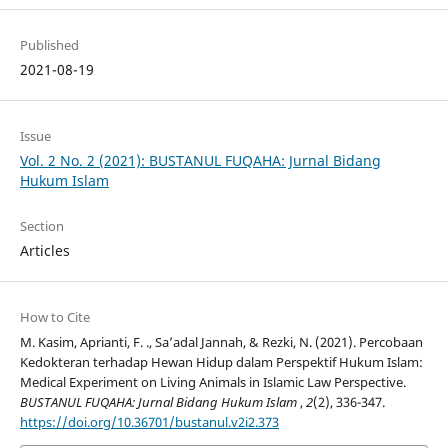
Published
2021-08-19
Issue
Vol. 2 No. 2 (2021): BUSTANUL FUQAHA: Jurnal Bidang
Hukum Islam
Section
Articles
How to Cite
M. Kasim, Aprianti, F. ., Sa’adal Jannah, & Rezki, N. (2021). Percobaan
Kedokteran terhadap Hewan Hidup dalam Perspektif Hukum Islam:
Medical Experiment on Living Animals in Islamic Law Perspective.
BUSTANUL FUQAHA: Jurnal Bidang Hukum Islam
,
2
(2), 336-347.
https://doi.org/10.36701/bustanul.v2i2.373