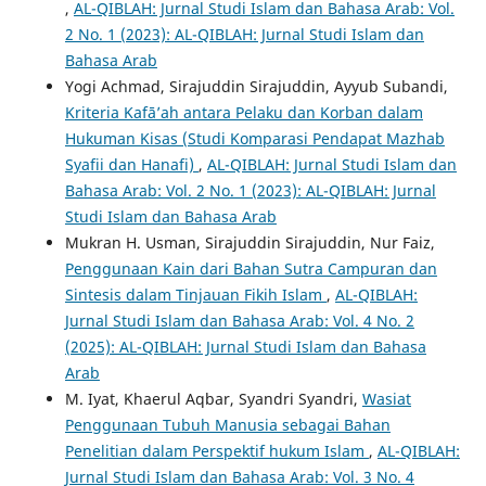
,
AL-QIBLAH: Jurnal Studi Islam dan Bahasa Arab: Vol.
2 No. 1 (2023): AL-QIBLAH: Jurnal Studi Islam dan
Bahasa Arab
Yogi Achmad, Sirajuddin Sirajuddin, Ayyub Subandi,
Kriteria Kafā’ah antara Pelaku dan Korban dalam
Hukuman Kisas (Studi Komparasi Pendapat Mazhab
Syafii dan Hanafi)
,
AL-QIBLAH: Jurnal Studi Islam dan
Bahasa Arab: Vol. 2 No. 1 (2023): AL-QIBLAH: Jurnal
Studi Islam dan Bahasa Arab
Mukran H. Usman, Sirajuddin Sirajuddin, Nur Faiz,
Penggunaan Kain dari Bahan Sutra Campuran dan
Sintesis dalam Tinjauan Fikih Islam
,
AL-QIBLAH:
Jurnal Studi Islam dan Bahasa Arab: Vol. 4 No. 2
(2025): AL-QIBLAH: Jurnal Studi Islam dan Bahasa
Arab
M. Iyat, Khaerul Aqbar, Syandri Syandri,
Wasiat
Penggunaan Tubuh Manusia sebagai Bahan
Penelitian dalam Perspektif hukum Islam
,
AL-QIBLAH:
Jurnal Studi Islam dan Bahasa Arab: Vol. 3 No. 4