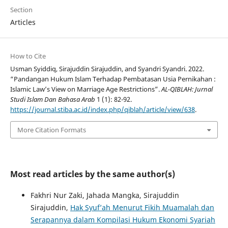
Section
Articles
How to Cite
Usman Syiddiq, Sirajuddin Sirajuddin, and Syandri Syandri. 2022.
“Pandangan Hukum Islam Terhadap Pembatasan Usia Pernikahan :
Islamic Law’s View on Marriage Age Restrictions”.
AL-QIBLAH: Jurnal
Studi Islam Dan Bahasa Arab
1 (1): 82-92.
https://journal.stiba.ac.id/index.php/qiblah/article/view/638
.
More Citation Formats
Most read articles by the same author(s)
Fakhri Nur Zaki, Jahada Mangka, Sirajuddin
Sirajuddin,
Hak Syuf’ah Menurut Fikih Muamalah dan
Serapannya dalam Kompilasi Hukum Ekonomi Syariah