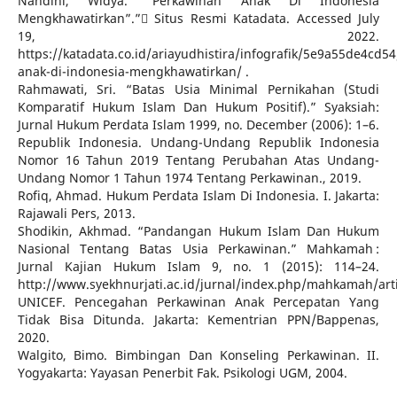
Nandini, Widya. “Perkawinan Anak Di Indonesia
Mengkhawatirkan”.” ٍSitus Resmi Katadata. Accessed July
19, 2022.
https://katadata.co.id/ariayudhistira/infografik/5e9a55de4cd5
anak-di-indonesia-mengkhawatirkan/ .
Rahmawati, Sri. “Batas Usia Minimal Pernikahan (Studi
Komparatif Hukum Islam Dan Hukum Positif).” Syaksiah:
Jurnal Hukum Perdata Islam 1999, no. December (2006): 1–6.
Republik Indonesia. Undang-Undang Republik Indonesia
Nomor 16 Tahun 2019 Tentang Perubahan Atas Undang-
Undang Nomor 1 Tahun 1974 Tentang Perkawinan., 2019.
Rofiq, Ahmad. Hukum Perdata Islam Di Indonesia. I. Jakarta:
Rajawali Pers, 2013.
Shodikin, Akhmad. “Pandangan Hukum Islam Dan Hukum
Nasional Tentang Batas Usia Perkawinan.” Mahkamah :
Jurnal Kajian Hukum Islam 9, no. 1 (2015): 114–24.
http://www.syekhnurjati.ac.id/jurnal/index.php/mahkamah/arti
UNICEF. Pencegahan Perkawinan Anak Percepatan Yang
Tidak Bisa Ditunda. Jakarta: Kementrian PPN/Bappenas,
2020.
Walgito, Bimo. Bimbingan Dan Konseling Perkawinan. II.
Yogyakarta: Yayasan Penerbit Fak. Psikologi UGM, 2004.