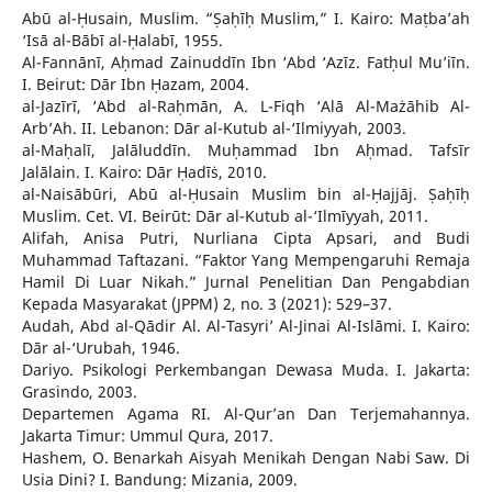
Abū al-Ḥusain, Muslim. “Ṣaḥīḥ Muslim,” I. Kairo: Maṭba’ah
‘Isā al-Bābī al-Ḥalabī, 1955.
Al-Fannānī, Aḥmad Zainuddīn Ibn ‘Abd ‘Azīz. Fatḥul Mu’iīn.
I. Beirut: Dār Ibn Ḥazam, 2004.
al-Jazīrī, ‘Abd al-Raḥmān, A. L-Fiqh ‘Alā Al-Mażāhib Al-
Arb’Ah. II. Lebanon: Dār al-Kutub al-‘Ilmiyyah, 2003.
al-Maḥalī, Jalāluddīn. Muḥammad Ibn Aḥmad. Tafsīr
Jalālain. I. Kairo: Dār Ḥadīṡ, 2010.
al-Naisābūri, Abū al-Ḥusain Muslim bin al-Ḥajjāj. Ṣaḥīḥ
Muslim. Cet. VI. Beirūt: Dār al-Kutub al-‘Ilmīyyah, 2011.
Alifah, Anisa Putri, Nurliana Cipta Apsari, and Budi
Muhammad Taftazani. “Faktor Yang Mempengaruhi Remaja
Hamil Di Luar Nikah.” Jurnal Penelitian Dan Pengabdian
Kepada Masyarakat (JPPM) 2, no. 3 (2021): 529–37.
Audah, Abd al-Qādir Al. Al-Tasyri’ Al-Jinai Al-Islāmi. I. Kairo:
Dār al-‘Urubah, 1946.
Dariyo. Psikologi Perkembangan Dewasa Muda. I. Jakarta:
Grasindo, 2003.
Departemen Agama RI. Al-Qur’an Dan Terjemahannya.
Jakarta Timur: Ummul Qura, 2017.
Hashem, O. Benarkah Aisyah Menikah Dengan Nabi Saw. Di
Usia Dini? I. Bandung: Mizania, 2009.