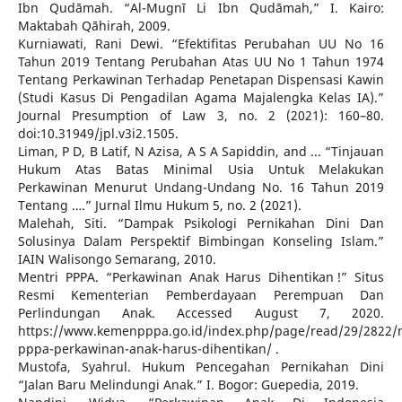
Ibn Qudāmah. “Al-Mugnī Li Ibn Qudāmah,” I. Kairo:
Maktabah Qāhirah, 2009.
Kurniawati, Rani Dewi. “Efektifitas Perubahan UU No 16
Tahun 2019 Tentang Perubahan Atas UU No 1 Tahun 1974
Tentang Perkawinan Terhadap Penetapan Dispensasi Kawin
(Studi Kasus Di Pengadilan Agama Majalengka Kelas IA).”
Journal Presumption of Law 3, no. 2 (2021): 160–80.
doi:10.31949/jpl.v3i2.1505.
Liman, P D, B Latif, N Azisa, A S A Sapiddin, and ... “Tinjauan
Hukum Atas Batas Minimal Usia Untuk Melakukan
Perkawinan Menurut Undang-Undang No. 16 Tahun 2019
Tentang ….” Jurnal Ilmu Hukum 5, no. 2 (2021).
Malehah, Siti. “Dampak Psikologi Pernikahan Dini Dan
Solusinya Dalam Perspektif Bimbingan Konseling Islam.”
IAIN Walisongo Semarang, 2010.
Mentri PPPA. “Perkawinan Anak Harus Dihentikan !” Situs
Resmi Kementerian Pemberdayaan Perempuan Dan
Perlindungan Anak. Accessed August 7, 2020.
https://www.kemenpppa.go.id/index.php/page/read/29/2822/
pppa-perkawinan-anak-harus-dihentikan/ .
Mustofa, Syahrul. Hukum Pencegahan Pernikahan Dini
“Jalan Baru Melindungi Anak.” I. Bogor: Guepedia, 2019.