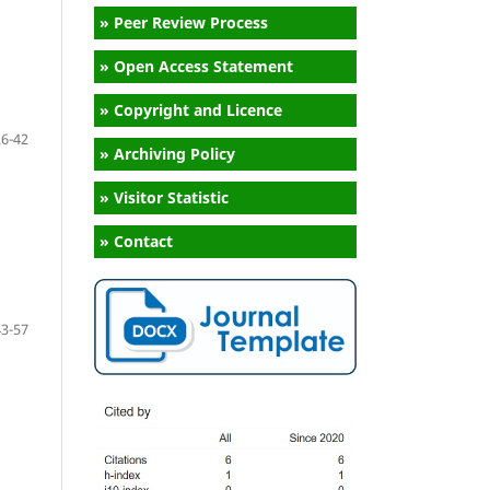
» Peer Review Process
» Open Access Statement
» Copyright and Licence
26-42
» Archiving Policy
» Visitor Statistic
» Contact
43-57