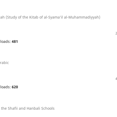
rah (Study of the Kitab of al-Syama’il al-Muhammadiyyah)
loads:
481
Arabic
loads:
620
 the Shafii and Hanbali Schools