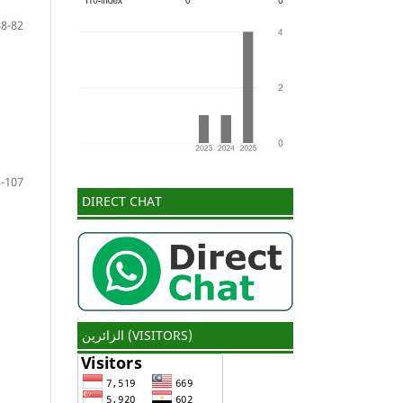
58-82
-107
DIRECT CHAT
الزائرين (VISITORS)