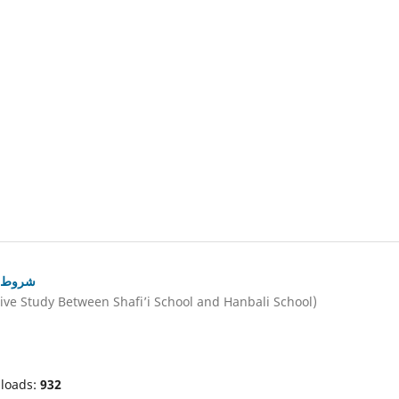
شروط صح
ive Study Between Shafi’i School and Hanbali School)
loads:
932