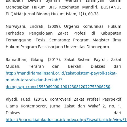
Istinbath Dewan Syariah Wahdah Islamiyah dalam
Menetapkan Hukum BPJS Kesehatan Mandiri. BUSTANUL
FUQAHA: Jurnal Bidang Hukum Islam, 1(1), 60-78.
Nurwiyani, Endrati. (2009). Urgensi Komunikasi Hukum
Terhadap Pengelolaan Zakat Profesi di Kabupaten
Temanggung. Tesis. Semarang: Program Magister Ilmu
Hukum Program Pascasarjana Universitas Diponegoro.
Ramadhan, Gilang. (2017). Zakat Sistem Payroll; Zakat
Mudah, Terarah dan Berkah. Diakses dari
http://mandiriamalinsani.or.id/zakat-sistem-payroll-zakat-
mudah-terarah-dan-berkah/?
doing_wp_cron=1555069900.1901230812072753906250
.
Riyadi, Fuad. (2015). Kontroversi Zakat Profesi Pesrpektif
Ulama Kontemporer, Jurnal Zakat dan Wakaf 2, no. 1.
Diakses dari
https://journal.iainkudus.ac.id/index.php/Ziswaf/article/view/