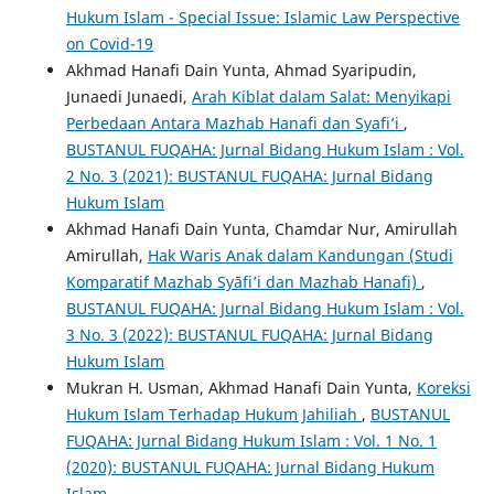
Hukum Islam - Special Issue: Islamic Law Perspective
on Covid-19
Akhmad Hanafi Dain Yunta, Ahmad Syaripudin,
Junaedi Junaedi,
Arah Kiblat dalam Salat: Menyikapi
Perbedaan Antara Mazhab Hanafi dan Syafi’i
,
BUSTANUL FUQAHA: Jurnal Bidang Hukum Islam : Vol.
2 No. 3 (2021): BUSTANUL FUQAHA: Jurnal Bidang
Hukum Islam
Akhmad Hanafi Dain Yunta, Chamdar Nur, Amirullah
Amirullah,
Hak Waris Anak dalam Kandungan (Studi
Komparatif Mazhab Syāfi’i dan Mazhab Hanafi)
,
BUSTANUL FUQAHA: Jurnal Bidang Hukum Islam : Vol.
3 No. 3 (2022): BUSTANUL FUQAHA: Jurnal Bidang
Hukum Islam
Mukran H. Usman, Akhmad Hanafi Dain Yunta,
Koreksi
Hukum Islam Terhadap Hukum Jahiliah
,
BUSTANUL
FUQAHA: Jurnal Bidang Hukum Islam : Vol. 1 No. 1
(2020): BUSTANUL FUQAHA: Jurnal Bidang Hukum
Islam