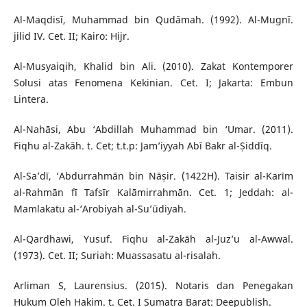
Al-Maqdisī, Muhammad bin Qudāmah. (1992). Al-Mugnī.
jilid IV. Cet. II; Kairo: Hijr.
Al-Musyaiqih, Khalid bin Ali. (2010). Zakat Kontemporer
Solusi atas Fenomena Kekinian. Cet. I; Jakarta: Embun
Lintera.
Al-Nahāsi, Abu ‘Abdillah Muhammad bin ‘Umar. (2011).
Fiqhu al-Zakāh. t. Cet; t.t.p: Jam’iyyah Abī Bakr al-Ṣiddīq.
Al-Sa’dī, ‘Abdurrahmān bin Nāṣir. (1422H). Taisir al-Karīm
al-Rahmān fī Tafsīr Kalāmirrahmān. Cet. 1; Jeddah: al-
Mamlakatu al-‘Arobiyah al-Su’ūdiyah.
Al-Qardhawi, Yusuf. Fiqhu al-Zakāh al-Juz’u al-Awwal.
(1973). Cet. II; Suriah: Muassasatu al-risalah.
Arliman S, Laurensius. (2015). Notaris dan Penegakan
Hukum Oleh Hakim. t. Cet. I Sumatra Barat: Deepublish.