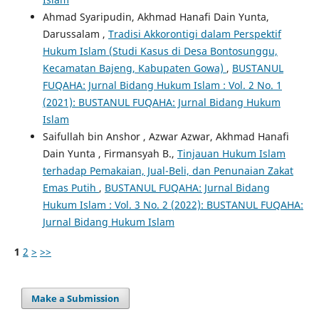
Ahmad Syaripudin, Akhmad Hanafi Dain Yunta,
Darussalam ,
Tradisi Akkorontigi dalam Perspektif
Hukum Islam (Studi Kasus di Desa Bontosunggu,
Kecamatan Bajeng, Kabupaten Gowa)
,
BUSTANUL
FUQAHA: Jurnal Bidang Hukum Islam : Vol. 2 No. 1
(2021): BUSTANUL FUQAHA: Jurnal Bidang Hukum
Islam
Saifullah bin Anshor , Azwar Azwar, Akhmad Hanafi
Dain Yunta , Firmansyah B.,
Tinjauan Hukum Islam
terhadap Pemakaian, Jual-Beli, dan Penunaian Zakat
Emas Putih
,
BUSTANUL FUQAHA: Jurnal Bidang
Hukum Islam : Vol. 3 No. 2 (2022): BUSTANUL FUQAHA:
Jurnal Bidang Hukum Islam
1
2
>
>>
Make a Submission