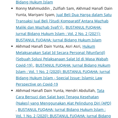
Bidang Hukum Islam
Ronny Mahmuddin , Zulfiah Sam, Akhmad Hanafi Dain
Yunta, Mariyani Syam,
Jual Beli Dua Harga dalam Satu
Transaksi Jual Beli (Studi Komparatif Antara Mazhab
Maliki dan Mazhab Syafi’i)
,
BUSTANUL FUQAHA:
Jurnal Bidang Hukum Islam : Vol. 2 No. 2 (2021):
BUSTANUL FUQAHA: Jurnal Bidang Hukum Islam
Akhmad Hanafi Dain Yunta, Asri Asri,
Hukum
Melaksanakan Salat Id Secara Personal (Munfarid)
(Sebuah Solusi Pelaksanaan Salat Id di Masa Wabah
Covid-19)
,
BUSTANUL FUQAHA: Jurnal Bidang Hukum
Islam : Vol. 1 No. 2 (2020): BUSTANUL FUQAHA: Jurnal
Bidang Hukum Islam - Special Issue: Islamic Law
Perspective on Covid-19
Akhmad Hanafi Dain Yunta, Hendri Abdullah,
Tata
Cara Bersuci dan Salat bagi Tenaga Kesehatan
(Nakes) yang Menggunakan Alat Pelindung Diri (APD)
,
BUSTANUL FUQAHA: Jurnal Bidang Hukum Islam :
Vol. 1 No. 2 (2020): BUSTANUL FUQAHA: Jurnal Bidang