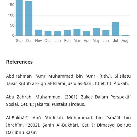
References
Abdirahman ,‘Amr Muhammad bin ‘Amr. (t.th.). Silsilatu
Taisir Kutub al-Fiqh al-Islami Juz’u as-Sānī. t.Cet; t.t: Alukah.
Abu Zahrah, Muhammad. (2001). Zakat Dalam Perspektif
Sosial. Cet. II; Jakarta: Pustaka Firdaus.
Al-Bukhārī, Abū ‘Abdillah Muhammad bin Ismā’il bin
Ibrahīm. (2002). Ṣahīh Al-Bukhārī. Cet. I; Dimasyq Beirut:
Dār ibnu Kaśīr.