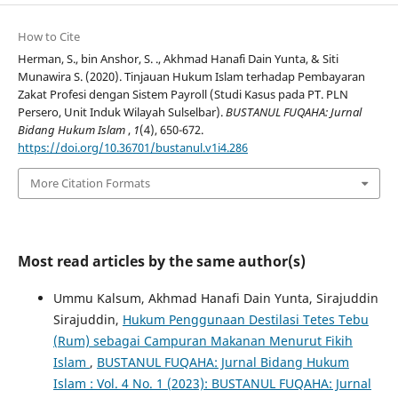
How to Cite
Herman, S., bin Anshor, S. ., Akhmad Hanafi Dain Yunta, & Siti
Munawira S. (2020). Tinjauan Hukum Islam terhadap Pembayaran
Zakat Profesi dengan Sistem Payroll (Studi Kasus pada PT. PLN
Persero, Unit Induk Wilayah Sulselbar).
BUSTANUL FUQAHA: Jurnal
Bidang Hukum Islam
,
1
(4), 650-672.
https://doi.org/10.36701/bustanul.v1i4.286
More Citation Formats
Most read articles by the same author(s)
Ummu Kalsum, Akhmad Hanafi Dain Yunta, Sirajuddin
Sirajuddin,
Hukum Penggunaan Destilasi Tetes Tebu
(Rum) sebagai Campuran Makanan Menurut Fikih
Islam
,
BUSTANUL FUQAHA: Jurnal Bidang Hukum
Islam : Vol. 4 No. 1 (2023): BUSTANUL FUQAHA: Jurnal