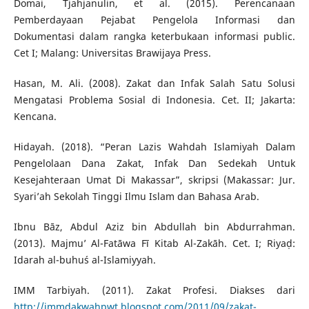
Domai, Tjahjanulin, et al. (2015). Perencanaan
Pemberdayaan Pejabat Pengelola Informasi dan
Dokumentasi dalam rangka keterbukaan informasi public.
Cet I; Malang: Universitas Brawijaya Press.
Hasan, M. Ali. (2008). Zakat dan Infak Salah Satu Solusi
Mengatasi Problema Sosial di Indonesia. Cet. II; Jakarta:
Kencana.
Hidayah. (2018). “Peran Lazis Wahdah Islamiyah Dalam
Pengelolaan Dana Zakat, Infak Dan Sedekah Untuk
Kesejahteraan Umat Di Makassar”, skripsi (Makassar: Jur.
Syari’ah Sekolah Tinggi Ilmu Islam dan Bahasa Arab.
Ibnu Bāz, Abdul Aziz bin Abdullah bin Abdurrahman.
(2013). Majmu’ Al-Fatāwa Fī Kitab Al-Zakāh. Cet. I; Riyaḍ:
Idarah al-buhuś al-Islamiyyah.
IMM Tarbiyah. (2011). Zakat Profesi. Diakses dari
http://immdakwahpwt.blogspot.com/2011/09/zakat-